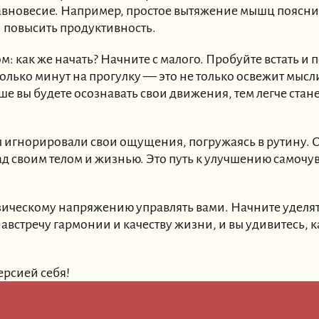
равновесие. Например, простое вытяжение мышц поясн
и повысить продуктивность.
: как же начать? Начните с малого. Пробуйте встать и п
колько минут на прогулку — это не только освежит мысли
 вы будете осознавать свои движения, тем легче стане
вы игнорировали свои ощущения, погружаясь в рутину.
ад своим телом и жизнью. Это путь к улучшению самоч
изическому напряжению управлять вами. Начните уделя
навстречу гармонии и качеству жизни, и вы удивитесь, к
ерсией себя!