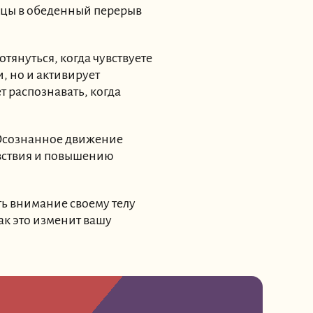
ицы в обеденный перерыв
отянуться, когда чувствуете
, но и активирует
т распознавать, когда
 Осознанное движение
увствия и повышению
ть внимание своему телу
ак это изменит вашу