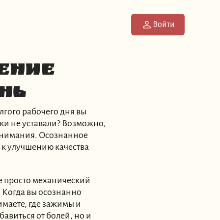
Войти
ение
нь
лгого рабочего дня вы
ки не уставали? Возможно,
 внимания. Осознанное
 к улучшению качества
не просто механический
. Когда вы осознанно
имаете, где зажимы и
бавиться от болей, но и