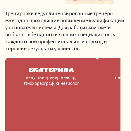
Тренировки ведут лицензированные тренеры,
ежегодно проходящие повышение квалификации
у основателя системы. Для работы вы можете
выбрать себе одного из наших специалистов, у
каждого свой профессиональный подход и
хорошие результаты у клиентов.
Екатерина
До
ведущий тренер Белояр,
тренер 
этнохореограф, кинезиолог