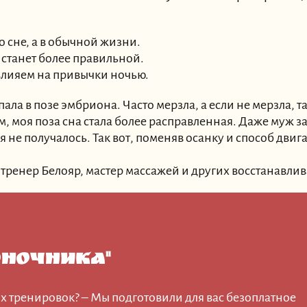
о сне, а в обычной жизни.
 станет более правильной.
влияем на привычки ночью.
ала в позе эмбриона. Часто мерзла, а если не мерзла, т
, моя поза сна стала более расправленная. Даже муж з
я не получалось. Так вот, поменяв осанку и способ двига
ренер Белояр, мастер массажей и других восстанавли
ночника"
х тренировок? – Мы подготовили для вас безоплатное