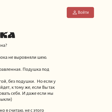
Войти
нка
сна?
пока не выровняли шею.
правленная. Подушка под
гой, без подушки. Но если у
йдет, к тому же, если Вы так
вать себя. И даже если мы
выкли)
о я считаю, не с этого