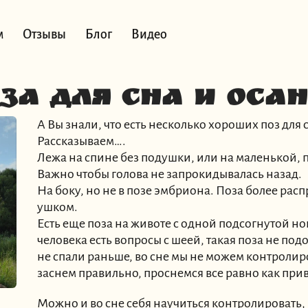
м
Отзывы
Блог
Видео
за для сна и оса
А Вы знали, что есть несколько хороших поз для 
Рассказываем….
Лежа на спине без подушки, или на маленькой, 
Важно чтобы голова не запрокидывалась назад.
На боку, но не в позе эмбриона. Поза более рас
ушком.
Есть еще поза на животе с одной подсогнутой но
человека есть вопросы с шеей, такая поза не подо
не спали раньше, во сне мы не можем контролиро
заснем правильно, проснемся все равно как при
Можно и во сне себя научиться контролировать, н