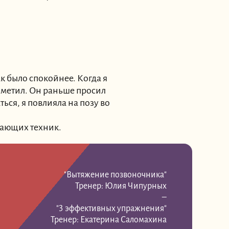
ак было спокойнее. Когда я
аметил. Он раньше просил
ться, я повлияла на позу во
вающих техник.
"Вытяжение позвоночника"
Тренер: Юлия Чипурных
–
"3 эффективных упражнения"
Тренер: Екатерина Саломахина