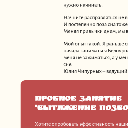
нужно начинать.
Начните расправляться не в
И постепенно поза сна тоже
Меняя привычки днем, мы 
Мой опыт такой. Я раньше сп
начала заниматься Белояром
меня не зажиматься, а у мен
сне.
Юлия Чипурных – ведущий т
Пробное занятие
"Вытяжение позво
Хотите опробовать эффективность наши