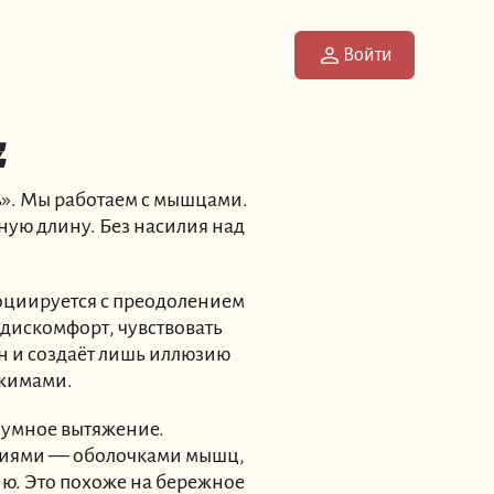
Войти
е
ь». Мы работаем с мышцами.
ную длину. Без насилия над
оциируется с преодолением
 дискомфорт, чувствовать
н и создаёт лишь иллюзию
ажимами.
 умное вытяжение.
сциями — оболочками мышц,
ию. Это похоже на бережное