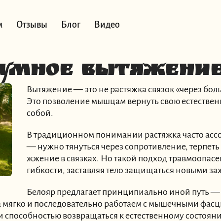
м
Отзывы
Блог
Видео
Умное вытяжени
Вытяжение — это не растяжка связок «через бол
Это позволение мышцам вернуть свою естествен
собой.
В традиционном понимании растяжка часто асс
— нужно тянуться через сопротивление, терпеть
жжение в связках. Но такой подход травмоопасе
гибкости, заставляя тело защищаться новыми з
Белояр предлагает принципиально иной путь —
 а мягко и последовательно работаем с мышечными фа
и способностью возвращаться к естественному состоян