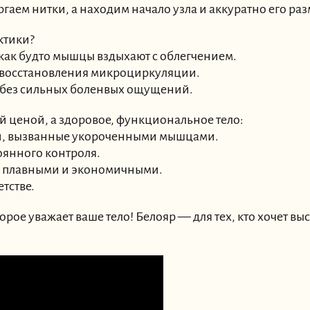
ргаем нитки, а находим начало узла и аккуратно его ра
ктики?
ак будто мышцы вздыхают с облегчением.
 восстановления микроциркуляции.
с без сильных боленвых ощущений.
й ценой, а здоровое, функциональное тело:
и, вызванные укороченными мышцами.
оянного контроля.
е плавными и экономичными.
етстве.
ое уважает ваше тело! Белояр — для тех, кто хочет выс