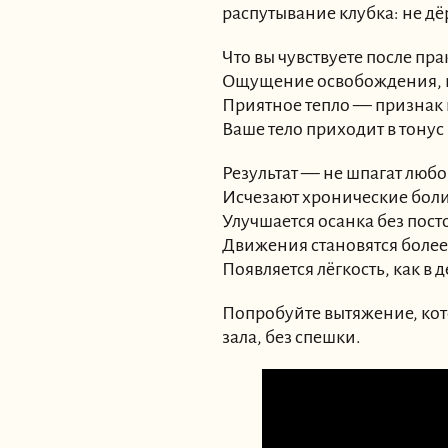
распутывание клубка: не дё
Что вы чувствуете после пра
Ощущение освобождения, к
Приятное тепло — признак
Ваше тело приходит в тону
Результат — не шпагат любо
Исчезают хронические бол
Улучшается осанка без пост
Движения становятся боле
Появляется лёгкость, как в д
Попробуйте вытяжение, котор
зала, без спешки.